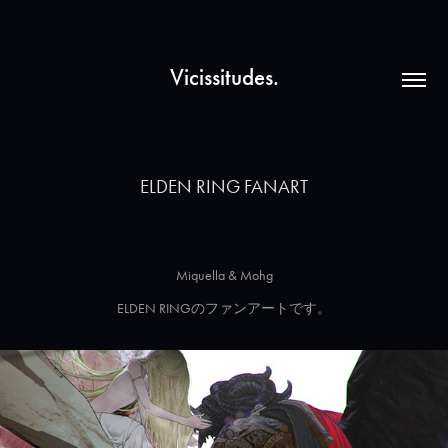
Vicissitudes.
ELDEN RING FANART
Miquella & Mohg
ELDEN RINGのファンアートです。